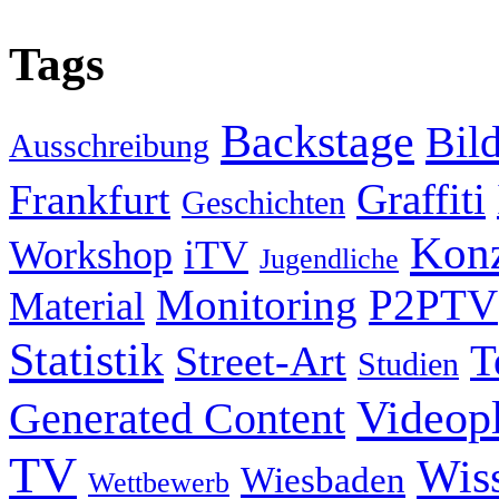
Tags
Backstage
Bil
Ausschreibung
Graffiti
Frankfurt
Geschichten
Konz
Workshop
iTV
Jugendliche
Monitoring
P2PTV
Material
Statistik
T
Street-Art
Studien
Videop
Generated Content
TV
Wis
Wiesbaden
Wettbewerb