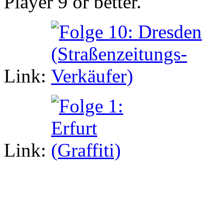
Player 9 or better.
Link:
Link: