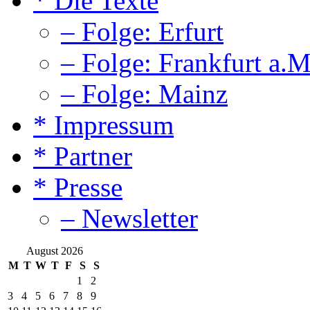
* Die Texte
– Folge: Erfurt
– Folge: Frankfurt a.M
– Folge: Mainz
* Impressum
* Partner
* Presse
– Newsletter
August 2026
M
T
W
T
F
S
S
1
2
3
4
5
6
7
8
9