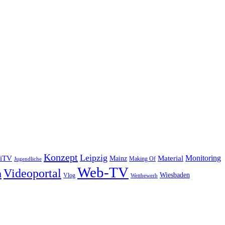
Konzept
Leipzig
Monitoring
iTV
Material
Mainz
Making Of
Jugendliche
Web-TV
Videoportal
m
Wiesbaden
Vlog
Wettbewerb