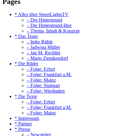
Pages
* Alles über StreetLightsTV
– Der Hintergrund
– Die Hintergrund-Idee
– Thema, Inhalt & Konzept
* Das Team
– Imke Rühle
– Jadwiga Müller
– Jan M. Rechlitz
– Mario Ziemkendorf
* Die Bilder
– Folge: Erfurt
– Folge: Frankfurt a.M.
– Folge: Mainz
– Folge: Stuttgart
– Folge: Wiesbaden
* Die Texte
– Folge: Erfurt
– Folge: Frankfurt a.M.
– Folge: Mainz
* Impressum
* Partner
* Presse
– Newsletter