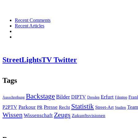
Recent Comments
Recent Articles
StreetLightsTV Twitter
Tags
Backstage
Bilder
Erfurt
DIPTV
Fran
Ausschreibung
Dresden
Filmtipp
Statistik
Presse
Parkour
P2PTV
PR
Recht
Street-Art
Team
Studien
Zeugs
Wissen
Wissenschaft
Zukunftsvisionen