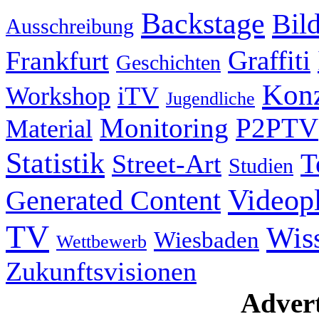
Backstage
Bil
Ausschreibung
Graffiti
Frankfurt
Geschichten
Konz
Workshop
iTV
Jugendliche
Monitoring
P2PTV
Material
Statistik
T
Street-Art
Studien
Videop
Generated Content
TV
Wis
Wiesbaden
Wettbewerb
Zukunftsvisionen
Advert