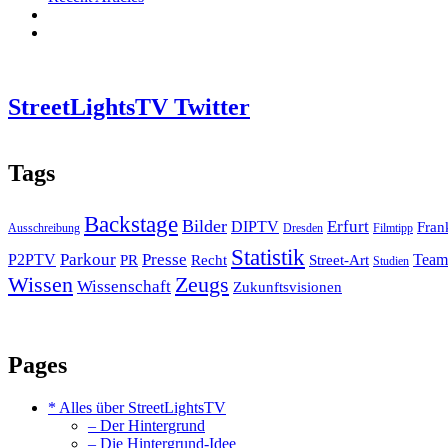
StreetLightsTV Twitter
Tags
Backstage
Bilder
Erfurt
DIPTV
Fran
Ausschreibung
Dresden
Filmtipp
Statistik
Presse
Parkour
P2PTV
PR
Recht
Street-Art
Team
Studien
Zeugs
Wissen
Wissenschaft
Zukunftsvisionen
Pages
* Alles über StreetLightsTV
– Der Hintergrund
– Die Hintergrund-Idee