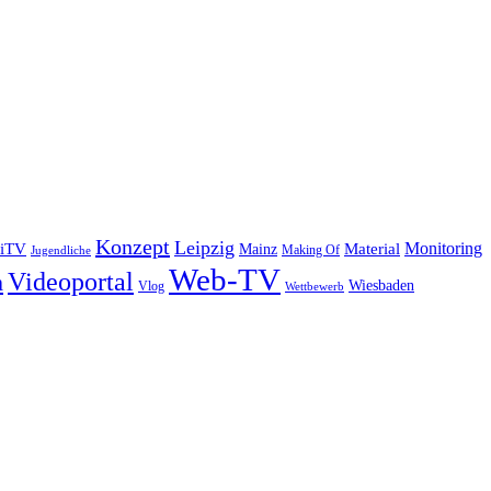
Konzept
Leipzig
Monitoring
iTV
Material
Mainz
Making Of
Jugendliche
Web-TV
Videoportal
m
Wiesbaden
Vlog
Wettbewerb