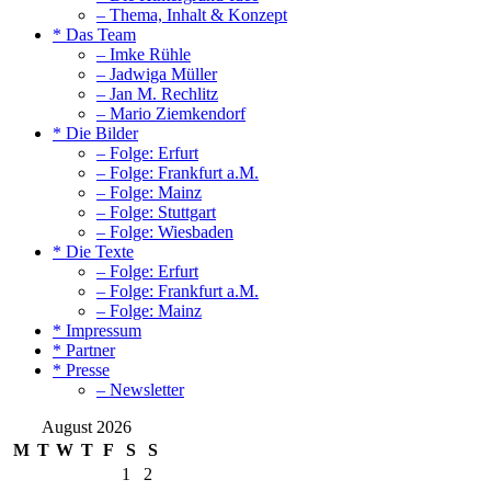
– Thema, Inhalt & Konzept
* Das Team
– Imke Rühle
– Jadwiga Müller
– Jan M. Rechlitz
– Mario Ziemkendorf
* Die Bilder
– Folge: Erfurt
– Folge: Frankfurt a.M.
– Folge: Mainz
– Folge: Stuttgart
– Folge: Wiesbaden
* Die Texte
– Folge: Erfurt
– Folge: Frankfurt a.M.
– Folge: Mainz
* Impressum
* Partner
* Presse
– Newsletter
August 2026
M
T
W
T
F
S
S
1
2