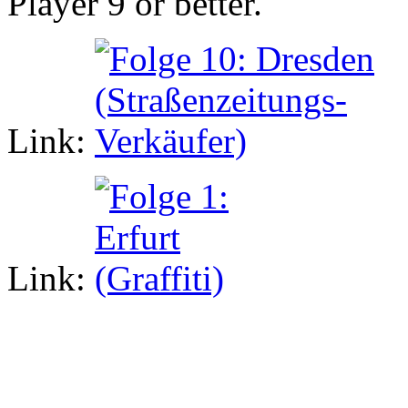
Player 9 or better.
Link:
Link: