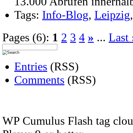
13.000 Abrufen innerhal
Tags:
Info-Blog
,
Leipzig
Pages (6):
1
2
3
4
»
...
Last 
Entries
(RSS)
Comments
(RSS)
WP Cumulus Flash tag clo