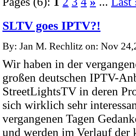
Pages (6):
1
2
3
4
»
...
Last 
SLTV goes IPTV?!
By: Jan M. Rechlitz on: Nov 24
Wir haben in der vergangen
großen deutschen IPTV-An
StreetLightsTV in deren Pr
sich wirklich sehr interessa
vergangenen Tagen Gedanke
und werden im Verlauf der