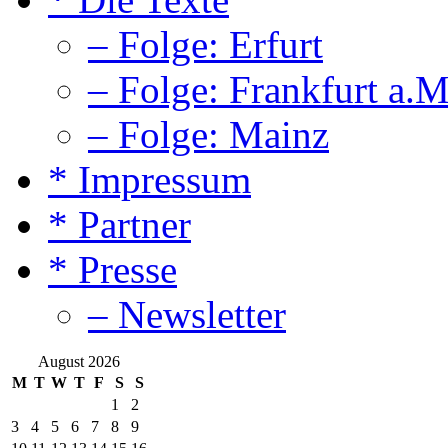
– Folge: Erfurt
– Folge: Frankfurt a.M
– Folge: Mainz
* Impressum
* Partner
* Presse
– Newsletter
August 2026
M
T
W
T
F
S
S
1
2
3
4
5
6
7
8
9