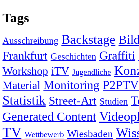
Tags
Backstage
Bil
Ausschreibung
Graffiti
Frankfurt
Geschichten
Konz
Workshop
iTV
Jugendliche
Monitoring
P2PTV
Material
Statistik
T
Street-Art
Studien
Videop
Generated Content
TV
Wis
Wiesbaden
Wettbewerb