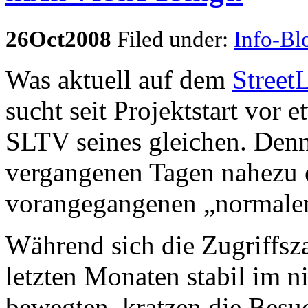
26
Oct
2008
Filed under:
Info-Bl
Was aktuell auf dem
Street
sucht seit Projektstart vo
SLTV seines gleichen. Denn
vergangenen Tagen nahezu 
vorangegangenen „normalen
Während sich die Zugriffsz
letzten Monaten stabil im n
bewegten, kratzen die Besuc