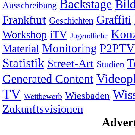
Backstage
Bil
Ausschreibung
Graffiti
Frankfurt
Geschichten
Konz
Workshop
iTV
Jugendliche
Monitoring
P2PTV
Material
Statistik
T
Street-Art
Studien
Videop
Generated Content
TV
Wis
Wiesbaden
Wettbewerb
Zukunftsvisionen
Advert