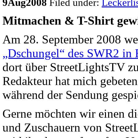
9
Aug
2008
Filed under:
Leckerli
Mitmachen & T-Shirt gew
Am 28. September 2008 we
„Dschungel“ des SWR2 in 
dort über StreetLightsTV z
Redakteur hat mich gebeten
während der Sendung gespie
Gerne möchten wir einen d
und Zuschauern von Stree