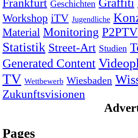
Graffiti
Frankfurt
Geschichten
Konz
Workshop
iTV
Jugendliche
Monitoring
P2PTV
Material
Statistik
T
Street-Art
Studien
Videop
Generated Content
TV
Wis
Wiesbaden
Wettbewerb
Zukunftsvisionen
Advert
Pages