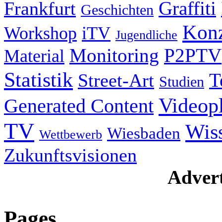
Graffiti
Frankfurt
Geschichten
Konz
Workshop
iTV
Jugendliche
Monitoring
P2PTV
Material
Statistik
T
Street-Art
Studien
Videop
Generated Content
TV
Wis
Wiesbaden
Wettbewerb
Zukunftsvisionen
Advert
Pages