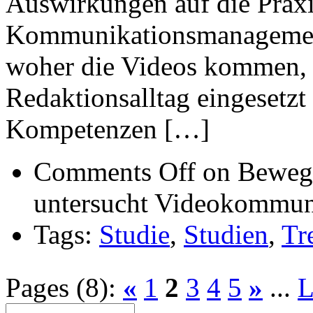
Auswirkungen auf die Prax
Kommunikationsmanagement
woher die Videos kommen, 
Redaktionsalltag eingesetz
Kompetenzen […]
Comments Off
on Bewegt
untersucht Videokommuni
Tags:
Studie
,
Studien
,
Tr
Pages (8):
«
1
2
3
4
5
»
...
L