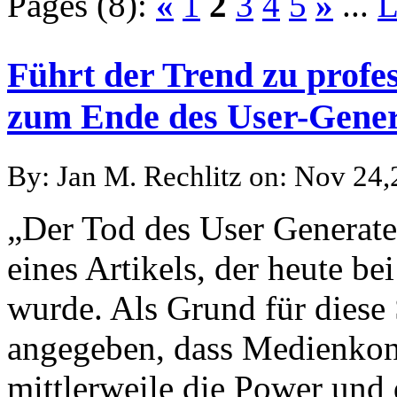
Pages (8):
«
1
2
3
4
5
»
...
L
Führt der Trend zu prof
zum Ende des User-Gener
By: Jan M. Rechlitz on: Nov 24
„Der Tod des User Generated
eines Artikels, der heute b
wurde. Als Grund für diese 
angegeben, dass Medienkon
mittlerweile die Power und 