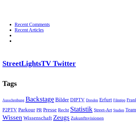
Recent Comments
Recent Articles
StreetLightsTV Twitter
Tags
Backstage
Bilder
Erfurt
DIPTV
Fran
Ausschreibung
Dresden
Filmtipp
Statistik
Presse
Parkour
P2PTV
PR
Recht
Street-Art
Team
Studien
Zeugs
Wissen
Wissenschaft
Zukunftsvisionen