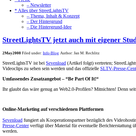
– Newsletter
* Alles über StreetLightsTV
– Thema, Inhalt & Konzept
– Der Hintergrund
– Die Hintergrund-Idee
StreetLightsTV jetzt auch mit eigener St
2
May
2008
Filed under:
Info-Blog
Author: Jan M. Rechlitz
StreetLightsTV ist bei
Sevenload
(Artikel folgt) vertreten; StreetLig
Videoclips zu sehen sein werden und das offizielle
SLTV-Presse-Cent
Umfassendes Zusatzangebot – “Be Part Of It!“
Ihr glaubt das wäre genug an Web2.0-Profilen? Mitnichten! Denn sei
Online-Marketing auf verschiedenen Plattformen
Sevenload
fungiert als Kooperationspartner bezüglich des Videohosti
Presse-Center
verfügt über Material für eventuelle Berichterstattung ü
werden.