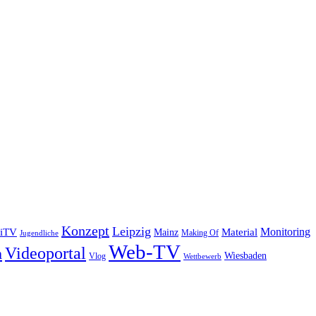
Konzept
Leipzig
Monitoring
iTV
Material
Mainz
Making Of
Jugendliche
Web-TV
Videoportal
m
Wiesbaden
Vlog
Wettbewerb