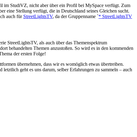
fil im StudiVZ, nicht aber über ein Profil bei MySpace verfügt. Zum
er eine Stellung verfügt, die in Deutschland seines Gleichen sucht.
lich auch für
StreetLightsTV
, da der Gruppenname `
* StreetLightsTV
rie StreetLightsTV, als auch über das Themenspektrum
en dort behandelten Themen anzustoßen. So wird es in den kommenden
Thema der ersten Folge!
ttformen übernehmen, dass wir es womöglich etwas übertreiben.
nd letztlich geht es uns darum, selber Erfahrungen zu sammeln – auch