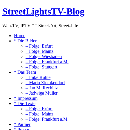
StreetLightsTV-Blog
Web-TV, IPTV °°° Street-Art, Street-Life
Home
* Die Bilder
– Folge: Erfurt
– Folge: Mainz
– Folge: Wiesbaden
– Folge: Frankfurt a.M.
– Folge: Stuttgart
* Das Team
– Imke Rühle
– Mario Ziemkendorf
– Jan M. Rechlitz
– Jadwiga Müller
* Impressum
* Die Texte
– Folge: Erfurt
– Folge: Mainz
– Folge: Frankfurt a.M.
* Partner
* Presse