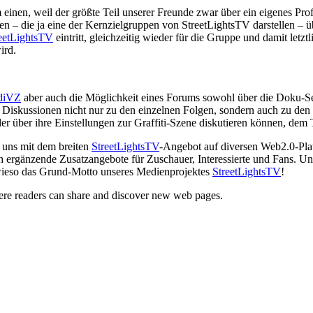
einen, weil der größte Teil unserer Freunde zwar über ein eigenes Pro
n – die ja eine der Kernzielgruppen von StreetLightsTV darstellen – üb
eetLightsTV
eintritt, gleichzeitig wieder für die Gruppe und damit letzt
ird.
udiVZ
aber auch die Möglichkeit eines Forums sowohl über die Doku-Se
um Diskussionen nicht nur zu den einzelnen Folgen, sondern auch zu d
r über ihre Einstellungen zur Graffiti-Szene diskutieren können, dem 
r uns mit dem breiten
StreetLightsTV
-Angebot auf diversen Web2.0-Pla
ch ergänzende Zusatzangebote für Zuschauer, Interessierte und Fans. U
owieso das Grund-Motto unseres Medienprojektes
StreetLightsTV
!
here readers can share and discover new web pages.