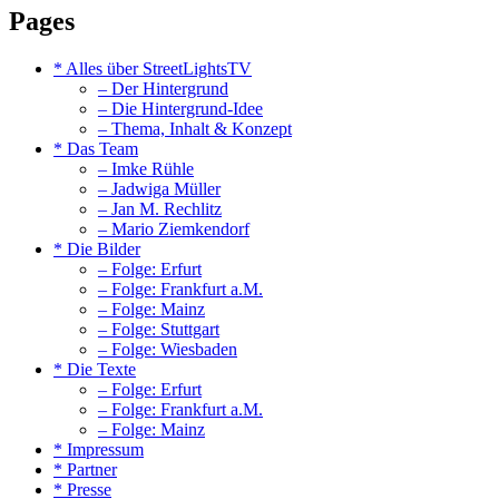
Pages
* Alles über StreetLightsTV
– Der Hintergrund
– Die Hintergrund-Idee
– Thema, Inhalt & Konzept
* Das Team
– Imke Rühle
– Jadwiga Müller
– Jan M. Rechlitz
– Mario Ziemkendorf
* Die Bilder
– Folge: Erfurt
– Folge: Frankfurt a.M.
– Folge: Mainz
– Folge: Stuttgart
– Folge: Wiesbaden
* Die Texte
– Folge: Erfurt
– Folge: Frankfurt a.M.
– Folge: Mainz
* Impressum
* Partner
* Presse