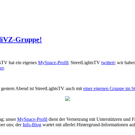
udiVZ-Gruppe!
htsTV hat ein eigenes
MySpace-Profil
; StreetLightsTV
twittert
; wir habe
er
.
t gestern Abend ist StreetLightsTV auch mit
einer eigenen Gruppe im 
ng; unser
MySpace-Profil
dient der Vernetzung mit Unterstützern und 
ber uns; der
Info-Blog
wartet mit allerlei Hintergrund-Informationen au