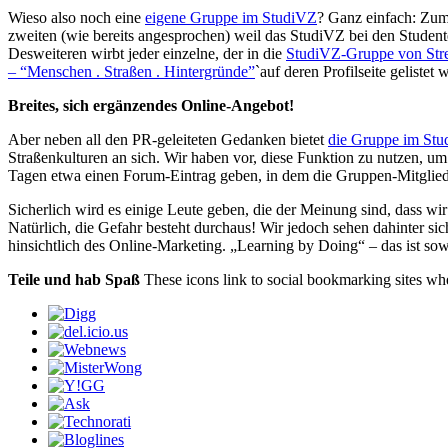
Wieso also noch eine
eigene Gruppe im StudiVZ
? Ganz einfach: Zum 
zweiten (wie bereits angesprochen) weil das StudiVZ bei den Studente
Desweiteren wirbt jeder einzelne, der in die
StudiVZ-Gruppe von Str
– “Menschen . Straßen . Hintergründe”
`auf deren Profilseite gelistet w
Breites, sich ergänzendes Online-Angebot!
Aber neben all den PR-geleiteten Gedanken bietet
die Gruppe im St
Straßenkulturen an sich. Wir haben vor, diese Funktion zu nutzen, 
Tagen etwa einen Forum-Eintrag geben, in dem die Gruppen-Mitgliede
Sicherlich wird es einige Leute geben, die der Meinung sind, dass wi
Natürlich, die Gefahr besteht durchaus! Wir jedoch sehen dahinter si
hinsichtlich des Online-Marketing. „Learning by Doing“ – das ist s
Teile und hab Spaß
These icons link to social bookmarking sites w