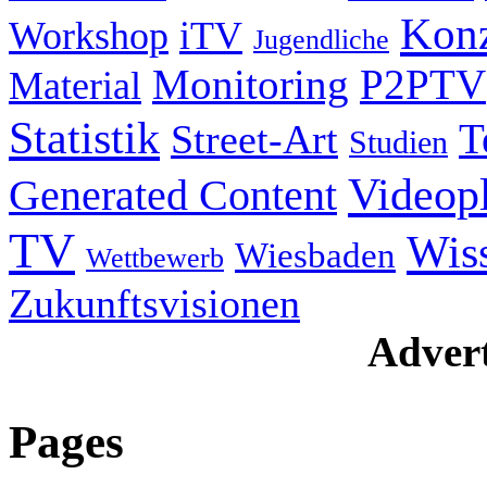
Konz
Workshop
iTV
Jugendliche
Monitoring
P2PTV
Material
Statistik
T
Street-Art
Studien
Videop
Generated Content
TV
Wis
Wiesbaden
Wettbewerb
Zukunftsvisionen
Advert
Pages