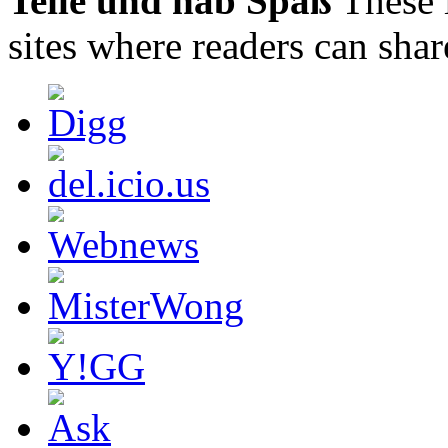
Teile und hab Spaß
These 
sites where readers can sha