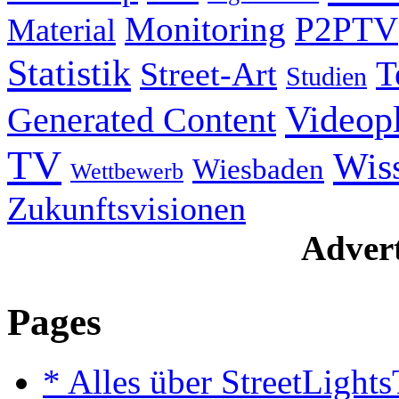
Monitoring
P2PTV
Material
Statistik
T
Street-Art
Studien
Videop
Generated Content
TV
Wis
Wiesbaden
Wettbewerb
Zukunftsvisionen
Advert
Pages
* Alles über StreetLight