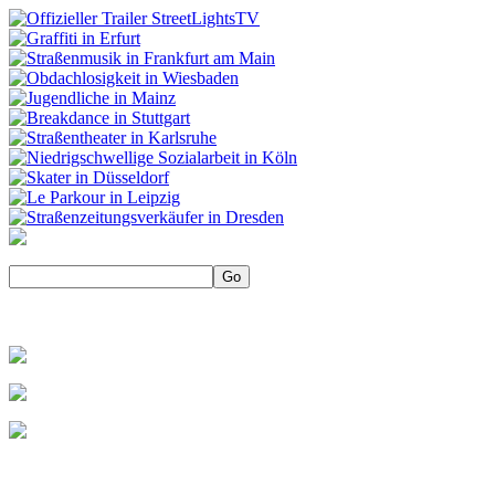
Die neue Web-TV-Doku-Serie über Straßenkulturen in Deutschland |