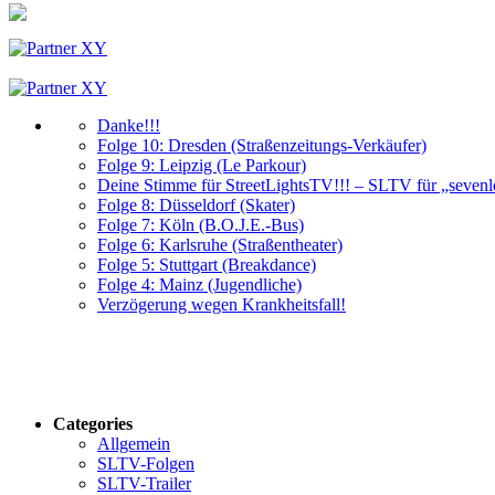
Danke!!!
Folge 10: Dresden (Straßenzeitungs-Verkäufer)
Folge 9: Leipzig (Le Parkour)
Deine Stimme für StreetLightsTV!!! – SLTV für „sevenloa
Folge 8: Düsseldorf (Skater)
Folge 7: Köln (B.O.J.E.-Bus)
Folge 6: Karlsruhe (Straßentheater)
Folge 5: Stuttgart (Breakdance)
Folge 4: Mainz (Jugendliche)
Verzögerung wegen Krankheitsfall!
Categories
Allgemein
SLTV-Folgen
SLTV-Trailer