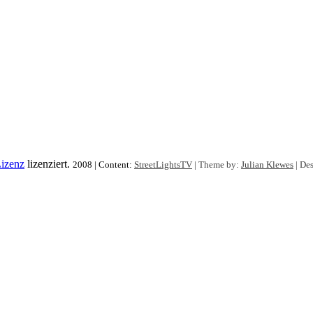
izenz
lizenziert.
2008 | Content:
StreetLightsTV
| Theme by:
Julian Klewes
| Des