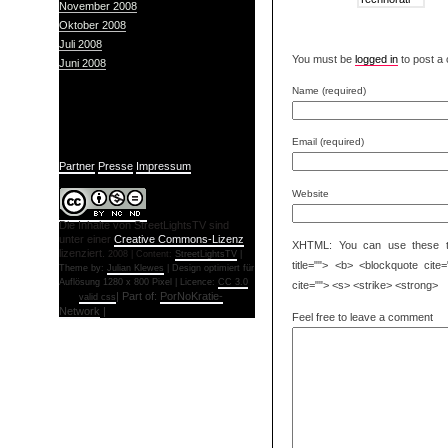
November 2008
(2)
Oktober 2008
(1)
Juli 2008
(2)
You must be
logged in
to post a
Juni 2008
(3)
Name (required)
Links
Email (required)
Partner
Presse
Impressum
Website
Die Inhalte von StreetLightsTV sind
unter einer
Creative Commons-Lizenz
XHTML: You can use these tag
lizenziert.
2008 | Content:
StreetLightsTV
|
title=""> <b> <blockquote cit
Theme by:
Julian Klewes
| Design optimiert für
Auflösung 1280 x 800 Pixel | Licence:
CC 3.0
cite=""> <s> <strike> <strong>
| Part of:
PorNoKratie-
valid css
Network
|
Feel free to leave a comment