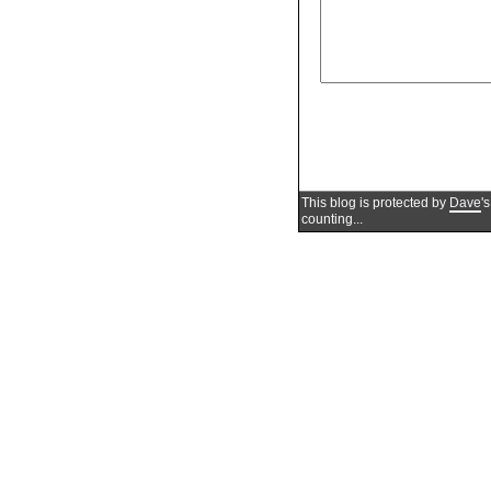
This blog is protected by
Dave
'
counting...