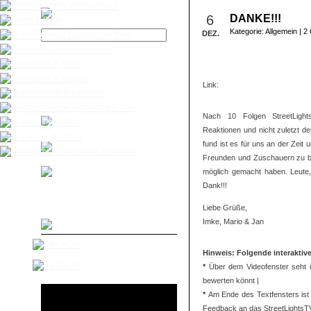
6
DANKE!!!
Kategorie:
Allgemein
|
2
DEZ.
Die neue Web-TV-Doku-Serie über
Straßenkulturen in Deutschland | Ein
Medienprojekt von Studierenden der TU
Link:
Ilmenau
Nach 10 Folgen StreetLight
Reaktionen und nicht zuletzt de
fund ist es für uns an der Zeit 
Freunden und Zuschauern zu be
möglich gemacht haben. Leute, 
Dank!!!
Liebe Grüße,
Imke, Mario & Jan
Hinweis:
Folgende interaktiv
*
Über dem Videofenster seht i
bewerten könnt |
*
Am Ende des Textfensters ist 
Feedback an das StreetLightsT