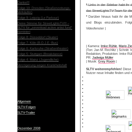
Danke!!!
*
Links in der Sidebar habt ihr 
Folge 10: Dresden (Straßenzeitungs-
das StreetLightsTV-Team für die
Verkäufer)
*
Darüber hinaus habt ihr die Mö
Folge 9: Leipzig (Le Parkour)
und Blogs einzubinden. Fol
Deine Stimme für StreetLightsTV!!! –
SLTV für „sevenload active artist fund“
Videofenster |
nominiert
Folge 8: Düsseldorf (Skater)
Folge 7: Köln (B.O.J.E.-Bus)
| Kamera:
Imke Rühle
,
Mario Zi
Folge 6: Karlsruhe (Straßentheater)
|Ton: Jan M. Rechlitz | Schnitt:
Redaktion, Produktion: Imke Rüh
Folge 5: Stuttgart (Breakdance)
PR:
Jadwiga Müller
Folge 4: Mainz (Jugendliche)
| Musik:
Grey Room
|
Verzögerung wegen Krankheitsfall!
SLTV weiterempfehlen!
Diese
Nutzer neue Inhalte finden und 
Categories
Allgemein
SLTV-Folgen
SLTV-Trailer
Archives
Dezember 2008
(1)